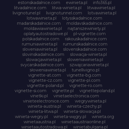
estonskadalnice.com
ewinieta.pl
info365.pl
litvadalnice.com
litwa-winieta.pl
litwawinieta.pl
livignotunel.pl
livignotunnel.com
lotvawinieta.pl
lotwawinieta.pl
lotysskadalnice.com
madarskadalnice.com
moldavskadalnice.com
moldawiawinieta.pl
najtanszewiniety.pl
oplatyautostradowe.pl
pl-vignette.com
polskadalnice.com
rakouskadalnice.com
rumuniawinieta.pl
rumunskadalnice.com
sloveniawinieta.pl
slovenskadalnice.com
slovinskadalnice.com
slowacja-winieta.pl
slowacjawinieta.pl
sloweniawinieta.pl
svycarskadalnice.com
szwajcariawinieta.pl
słoweniawinieta.pl
tunellivigno.pl
vignette-at.com
vignette-bg.com
vignette-cz.com
vignette-pl.com
vignette-poland.pl
vignette-ro.com
vignette-si.com
vignette.pl
vignettepoland.pl
vinetki.pl
vinietaelectronica.com
vinieteelectronice.com
wegrywinieta.pl
winieta-austria.pl
winieta-czechy.pl
winieta-litwa.pl
winieta-słowacja.pl
winieta-wegry.pl
winieta-węgry.pl
winieta.org
winietaaustria.pl
winietaaustriaonline.pl
winietaautostradowa.pl
winietabulgaria.pl