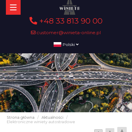
+48 33 813 90 00
customer@winieta-online.pl
Polski
Strona główna
/
Aktualności
/
Elektroniczne winiety autostradowe
A
A