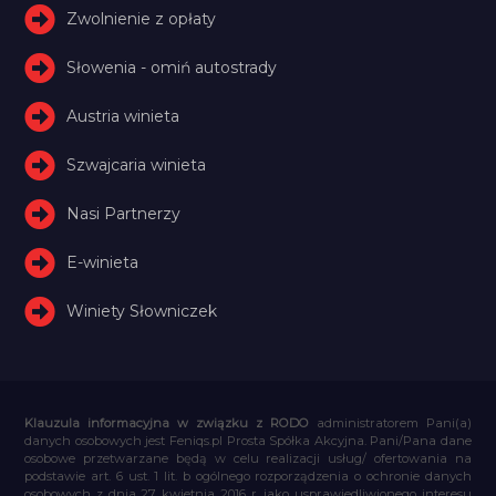
Zwolnienie z opłaty
Słowenia - omiń autostrady
Austria winieta
Szwajcaria winieta
Nasi Partnerzy
E-winieta
Winiety Słowniczek
Klauzula informacyjna w związku z RODO
administratorem Pani(a)
danych osobowych jest Feniqs.pl Prosta Spółka Akcyjna. Pani/Pana dane
osobowe przetwarzane będą w celu realizacji usług/ ofertowania na
podstawie art. 6 ust. 1 lit. b ogólnego rozporządzenia o ochronie danych
osobowych z dnia 27 kwietnia 2016 r. jako usprawiedliwionego interesu