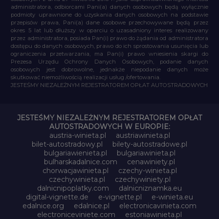
administratora, odbiorcami Pani(a) danych osobowych będą wyłącznie
podmioty uprawnione do uzyskania danych osobowych na podstawie
przepisów prawa, Pani(a) dane osobowe przechowywane będą przez
okres 5 lat lub dłuższy w oparciu o uzasadniony interes realizowany
przez administratora, posiada Pan(i) prawo do żądania od administratora
dostępu do danych osobowych, prawo do ich sprostowania usunięcia lub
ograniczenia przetwarzania, ma Pan(i) prawo wniesienia skargi do
Prezesa Urzędu Ochrony Danych Osobowych, podanie danych
osobowych jest dobrowolne, jednakże niepodanie danych może
skutkować niemożliwością realizacji usług /ofertowania.
JESTEŚMY NIEZALEŻNYM REJESTRATOREM OPŁAT AUTOSTRADOWYCH
JESTEŚMY NIEZALEŻNYM REJESTRATOREM OPŁAT
AUTOSTRADOWYCH W EUROPIE:
austria-winieta.pl
austriawinieta.pl
bilet-autostradowy.pl
bilety-autostradowe.pl
bulgariawienieta.pl
bulgariawinieta.pl
bulharskadalnice.com
cenawiniety.pl
chorwacjawinieta.pl
czechy-winieta.pl
czechywinieta.pl
czechywiniety.pl
dalnicnipoplatky.com
dalnicniznamka.eu
digital-vignette.de
e-vignette.pl
e-winieta.eu
edalnice.org
edalnice.pl
electronicavinieta.com
electroniceviniete.com
estoniawinieta.pl