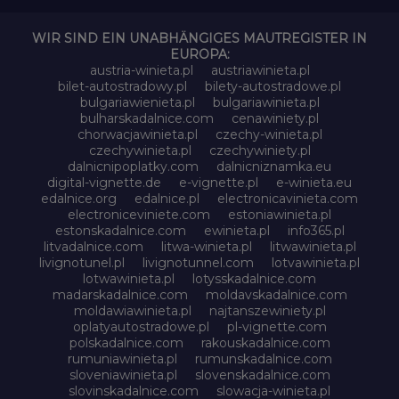
WIR SIND EIN UNABHÄNGIGES MAUTREGISTER IN
EUROPA:
austria-winieta.pl
austriawinieta.pl
bilet-autostradowy.pl
bilety-autostradowe.pl
bulgariawienieta.pl
bulgariawinieta.pl
bulharskadalnice.com
cenawiniety.pl
chorwacjawinieta.pl
czechy-winieta.pl
czechywinieta.pl
czechywiniety.pl
dalnicnipoplatky.com
dalnicniznamka.eu
digital-vignette.de
e-vignette.pl
e-winieta.eu
edalnice.org
edalnice.pl
electronicavinieta.com
electroniceviniete.com
estoniawinieta.pl
estonskadalnice.com
ewinieta.pl
info365.pl
litvadalnice.com
litwa-winieta.pl
litwawinieta.pl
livignotunel.pl
livignotunnel.com
lotvawinieta.pl
lotwawinieta.pl
lotysskadalnice.com
madarskadalnice.com
moldavskadalnice.com
moldawiawinieta.pl
najtanszewiniety.pl
oplatyautostradowe.pl
pl-vignette.com
polskadalnice.com
rakouskadalnice.com
rumuniawinieta.pl
rumunskadalnice.com
sloveniawinieta.pl
slovenskadalnice.com
slovinskadalnice.com
slowacja-winieta.pl