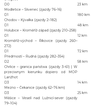
D0
23 km
Modletice – Slivenec (zjazdy 76–16)
D1
180 km
Chodov – Kývalka (zjazdy 2–182)
D1
48 km
Holubice – Kroměříž-západ (zjazdy 210–258)
D1
12 km
Kroměříž-východ – Říkovice (zjazdy 260–
272)
D1
72 km
Předmostí – Rudná (zjazdy 282–354)
D2
58 km
Chrlice – granica państwa (zjazdy 3–61) | W
przeciwnym kierunku dopiero od MOP
Lanžhot
D3
14 km
Mezno – Čekanice (zjazdy 62–76 km)
D3
25 km
Měšice – Veselí nad Lužnicí-sever (zjazdy
79–104)