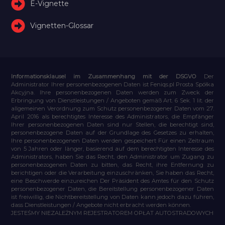
E-Vignette
Vignetten-Glossar
Informationsklausel im Zusammenhang mit der DSGVO
Der
Administrator Ihrer personenbezogenen Daten ist Feniqs.pl Prosta Spółka
Akcyjna. Ihre personenbezogenen Daten werden zum Zweck der
Erbringung von Dienstleistungen / Angeboten gemäß Art. 6 Sek. 1 lit. der
allgemeinen Verordnung zum Schutz personenbezogener Daten vom 27.
April 2016 als berechtigtes Interesse des Administrators, die Empfänger
Ihrer personenbezogenen Daten sind nur Stellen, die berechtigt sind,
personenbezogene Daten auf der Grundlage des Gesetzes zu erhalten,
Ihre personenbezogenen Daten werden gespeichert Für einen Zeitraum
von 5 Jahren oder länger, basierend auf dem berechtigten Interesse des
Administrators, haben Sie das Recht, den Administrator um Zugang zu
personenbezogenen Daten zu bitten, das Recht, ihre Entfernung zu
berichtigen oder die Verarbeitung einzuschränken, Sie haben das Recht,
eine Beschwerde einzureichen Der Präsident des Amtes für den Schutz
personenbezogener Daten, die Bereitstellung personenbezogener Daten
ist freiwillig, die Nichtbereitstellung von Daten kann jedoch dazu führen,
dass Dienstleistungen / Angebote nicht erbracht werden können.
JESTEŚMY NIEZALEŻNYM REJESTRATOREM OPŁAT AUTOSTRADOWYCH