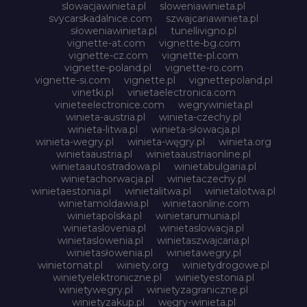
slowacjawinieta.pl
sloweniawinieta.pl
svycarskadalnice.com
szwajcariawinieta.pl
słoweniawinieta.pl
tunellivigno.pl
vignette-at.com
vignette-bg.com
vignette-cz.com
vignette-pl.com
vignette-poland.pl
vignette-ro.com
vignette-si.com
vignette.pl
vignettepoland.pl
vinetki.pl
vinietaelectronica.com
vinieteelectronice.com
wegrywinieta.pl
winieta-austria.pl
winieta-czechy.pl
winieta-litwa.pl
winieta-słowacja.pl
winieta-wegry.pl
winieta-węgry.pl
winieta.org
winietaaustria.pl
winietaaustriaonline.pl
winietaautostradowa.pl
winietabulgaria.pl
winietachorwacja.pl
winietaczechy.pl
winietaestonia.pl
winietalitwa.pl
winietalotwa.pl
winietamoldawia.pl
winietaonline.com
winietapolska.pl
winietarumunia.pl
winietaslovenia.pl
winietaslowacja.pl
winietaslowenia.pl
winietaszwajcaria.pl
winietasłowenia.pl
winietawegry.pl
winietomat.pl
winiety.org
winietydrogowe.pl
winietyelektroniczne.pl
winietyestonia.pl
winietywegry.pl
winietyzagraniczne.pl
winietyzakup.pl
węgry-winieta.pl