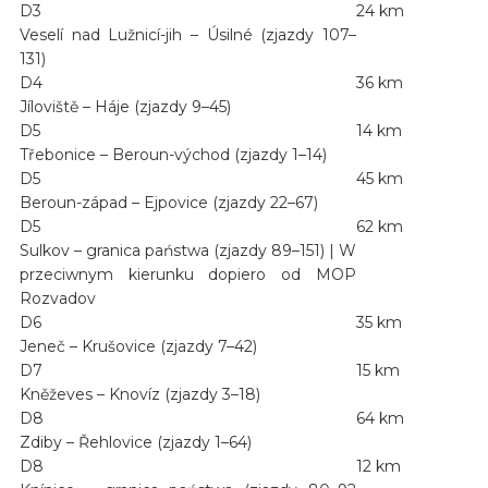
D3
24 km
Veselí nad Lužnicí-jih – Úsilné (zjazdy 107–
131)
D4
36 km
Jíloviště – Háje (zjazdy 9–45)
D5
14 km
Třebonice – Beroun-východ (zjazdy 1–14)
D5
45 km
Beroun-západ – Ejpovice (zjazdy 22–67)
D5
62 km
Sulkov – granica państwa (zjazdy 89–151) | W
przeciwnym kierunku dopiero od MOP
Rozvadov
D6
35 km
Jeneč – Krušovice (zjazdy 7–42)
D7
15 km
Kněževes – Knovíz (zjazdy 3–18)
D8
64 km
Zdiby – Řehlovice (zjazdy 1–64)
D8
12 km