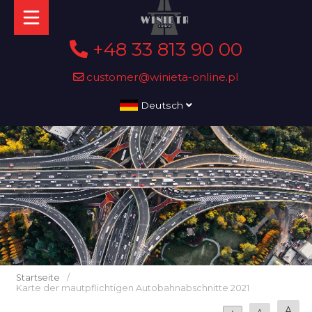
+48 33 813 90 00
customer@winieta-online.pl
Deutsch
Startseite
/
Karte der mautpflichtigen Autobahnabschnitte 2021
A
A