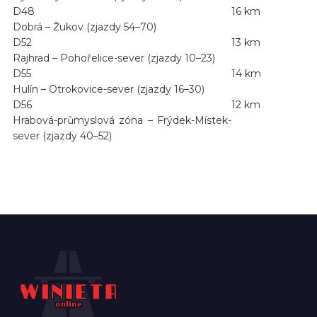
D48
16 km
Dobrá – Žukov (zjazdy 54–70)
D52
13 km
Rajhrad – Pohořelice-sever (zjazdy 10–23)
D55
14 km
Hulín – Otrokovice-sever (zjazdy 16–30)
D56
12 km
Hrabová-průmyslová zóna – Frýdek-Místek-
sever (zjazdy 40–52)