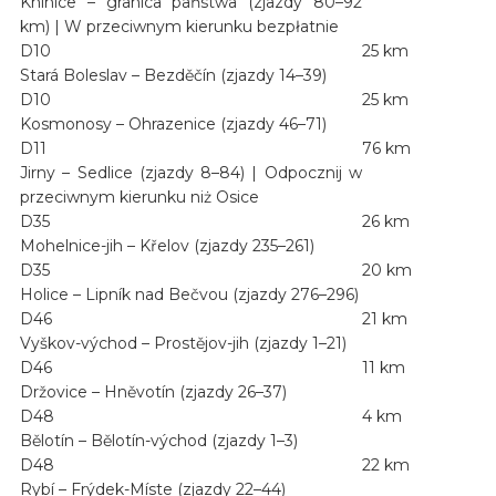
Knínice – granica państwa (zjazdy 80–92
km) | W przeciwnym kierunku bezpłatnie
D10
25 km
Stará Boleslav – Bezděčín (zjazdy 14–39)
D10
25 km
Kosmonosy – Ohrazenice (zjazdy 46–71)
D11
76 km
Jirny – Sedlice (zjazdy 8–84) | Odpocznij w
przeciwnym kierunku niż Osice
D35
26 km
Mohelnice-jih – Křelov (zjazdy 235–261)
D35
20 km
Holice – Lipník nad Bečvou (zjazdy 276–296)
D46
21 km
Vyškov-východ – Prostějov-jih (zjazdy 1–21)
D46
11 km
Držovice – Hněvotín (zjazdy 26–37)
D48
4 km
Bělotín – Bělotín-východ (zjazdy 1–3)
D48
22 km
Rybí – Frýdek-Míste (zjazdy 22–44)