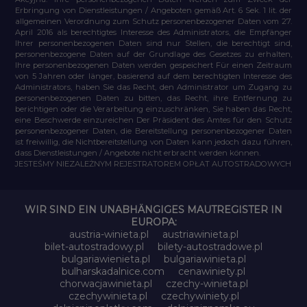
Erbringung von Dienstleistungen / Angeboten gemäß Art. 6 Sek. 1 lit. der
allgemeinen Verordnung zum Schutz personenbezogener Daten vom 27.
April 2016 als berechtigtes Interesse des Administrators, die Empfänger
Ihrer personenbezogenen Daten sind nur Stellen, die berechtigt sind,
personenbezogene Daten auf der Grundlage des Gesetzes zu erhalten,
Ihre personenbezogenen Daten werden gespeichert Für einen Zeitraum
von 5 Jahren oder länger, basierend auf dem berechtigten Interesse des
Administrators, haben Sie das Recht, den Administrator um Zugang zu
personenbezogenen Daten zu bitten, das Recht, ihre Entfernung zu
berichtigen oder die Verarbeitung einzuschränken, Sie haben das Recht,
eine Beschwerde einzureichen Der Präsident des Amtes für den Schutz
personenbezogener Daten, die Bereitstellung personenbezogener Daten
ist freiwillig, die Nichtbereitstellung von Daten kann jedoch dazu führen,
dass Dienstleistungen / Angebote nicht erbracht werden können.
JESTEŚMY NIEZALEŻNYM REJESTRATOREM OPŁAT AUTOSTRADOWYCH
WIR SIND EIN UNABHÄNGIGES MAUTREGISTER IN
EUROPA:
austria-winieta.pl
austriawinieta.pl
bilet-autostradowy.pl
bilety-autostradowe.pl
bulgariawienieta.pl
bulgariawinieta.pl
bulharskadalnice.com
cenawiniety.pl
chorwacjawinieta.pl
czechy-winieta.pl
czechywinieta.pl
czechywiniety.pl