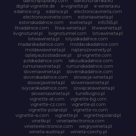
dalnicnipoplatky.com
dalnicniznamka.eu
digital-vignette.de
e-vignette.pl
e-winieta.eu
edalnice.org
edalnice.pl
electronicavinieta.com
electroniceviniete.com
estoniawinieta.pl
estonskadalnice.com
ewinieta.pl
info365.pl
litvadalnice.com
litwa-winieta.pl
litwawinieta.pl
livignotunel.pl
livignotunnel.com
lotvawinieta.pl
lotwawinieta.pl
lotysskadalnice.com
madarskadalnice.com
moldavskadalnice.com
moldawiawinieta.pl
najtanszewiniety.pl
oplatyautostradowe.pl
pl-vignette.com
polskadalnice.com
rakouskadalnice.com
rumuniawinieta.pl
rumunskadalnice.com
sloveniawinieta.pl
slovenskadalnice.com
slovinskadalnice.com
slowacja-winieta.pl
slowacjawinieta.pl
sloweniawinieta.pl
svycarskadalnice.com
szwajcariawinieta.pl
słoweniawinieta.pl
tunellivigno.pl
vignette-at.com
vignette-bg.com
vignette-cz.com
vignette-pl.com
vignette-poland.pl
vignette-ro.com
vignette-si.com
vignette.pl
vignettepoland.pl
vinetki.pl
vinietaelectronica.com
vinieteelectronice.com
wegrywinieta.pl
winieta-austria.pl
winieta-czechy.pl