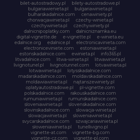
bilet-autostradowy.pl
bilety-autostradowe.pl
bulgariawienieta.pl
bulgariawinieta.pl
bulharskadalnice.com
cenawiniety.pl
chorwacjawinieta.pl
czechy-winieta.pl
czechywinieta.pl
czechywiniety.pl
dalnicnipoplatky.com
dalnicniznamka.eu
digital-vignette.de
e-vignette.pl
e-winieta.eu
edalnice.org
edalnice.pl
electronicavinieta.com
electroniceviniete.com
estoniawinieta.pl
estonskadalnice.com
ewinieta.pl
info365.pl
litvadalnice.com
litwa-winieta.pl
litwawinieta.pl
livignotunel.pl
livignotunnel.com
lotvawinieta.pl
lotwawinieta.pl
lotysskadalnice.com
madarskadalnice.com
moldavskadalnice.com
moldawiawinieta.pl
najtanszewiniety.pl
oplatyautostradowe.pl
pl-vignette.com
polskadalnice.com
rakouskadalnice.com
rumuniawinieta.pl
rumunskadalnice.com
sloveniawinieta.pl
slovenskadalnice.com
slovinskadalnice.com
slowacja-winieta.pl
slowacjawinieta.pl
sloweniawinieta.pl
svycarskadalnice.com
szwajcariawinieta.pl
słoweniawinieta.pl
tunellivigno.pl
vignette-at.com
vignette-bg.com
vignette-cz.com
vignette-pl.com