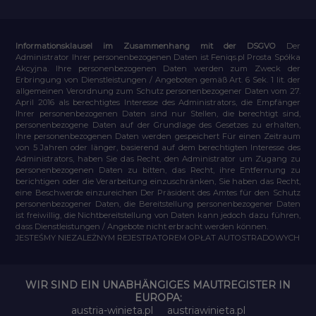
Informationsklausel im Zusammenhang mit der DSGVO
Der
Administrator Ihrer personenbezogenen Daten ist Feniqs.pl Prosta Spółka
Akcyjna. Ihre personenbezogenen Daten werden zum Zweck der
Erbringung von Dienstleistungen / Angeboten gemäß Art. 6 Sek. 1 lit. der
allgemeinen Verordnung zum Schutz personenbezogener Daten vom 27.
April 2016 als berechtigtes Interesse des Administrators, die Empfänger
Ihrer personenbezogenen Daten sind nur Stellen, die berechtigt sind,
personenbezogene Daten auf der Grundlage des Gesetzes zu erhalten,
Ihre personenbezogenen Daten werden gespeichert Für einen Zeitraum
von 5 Jahren oder länger, basierend auf dem berechtigten Interesse des
Administrators, haben Sie das Recht, den Administrator um Zugang zu
personenbezogenen Daten zu bitten, das Recht, ihre Entfernung zu
berichtigen oder die Verarbeitung einzuschränken, Sie haben das Recht,
eine Beschwerde einzureichen Der Präsident des Amtes für den Schutz
personenbezogener Daten, die Bereitstellung personenbezogener Daten
ist freiwillig, die Nichtbereitstellung von Daten kann jedoch dazu führen,
dass Dienstleistungen / Angebote nicht erbracht werden können.
JESTEŚMY NIEZALEŻNYM REJESTRATOREM OPŁAT AUTOSTRADOWYCH
WIR SIND EIN UNABHÄNGIGES MAUTREGISTER IN
EUROPA:
austria-winieta.pl
austriawinieta.pl