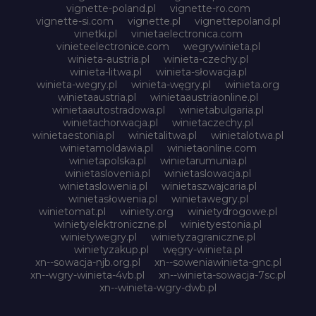
vignette-poland.pl
vignette-ro.com
vignette-si.com
vignette.pl
vignettepoland.pl
vinetki.pl
vinietaelectronica.com
vinieteelectronice.com
wegrywinieta.pl
winieta-austria.pl
winieta-czechy.pl
winieta-litwa.pl
winieta-słowacja.pl
winieta-wegry.pl
winieta-węgry.pl
winieta.org
winietaaustria.pl
winietaaustriaonline.pl
winietaautostradowa.pl
winietabulgaria.pl
winietachorwacja.pl
winietaczechy.pl
winietaestonia.pl
winietalitwa.pl
winietalotwa.pl
winietamoldawia.pl
winietaonline.com
winietapolska.pl
winietarumunia.pl
winietaslovenia.pl
winietaslowacja.pl
winietaslowenia.pl
winietaszwajcaria.pl
winietasłowenia.pl
winietawegry.pl
winietomat.pl
winiety.org
winietydrogowe.pl
winietyelektroniczne.pl
winietyestonia.pl
winietywegry.pl
winietyzagraniczne.pl
winietyzakup.pl
węgry-winieta.pl
xn--sowacja-njb.org.pl
xn--soweniawinieta-gnc.pl
xn--wgry-winieta-4vb.pl
xn--winieta-sowacja-7sc.pl
xn--winieta-wgry-dwb.pl