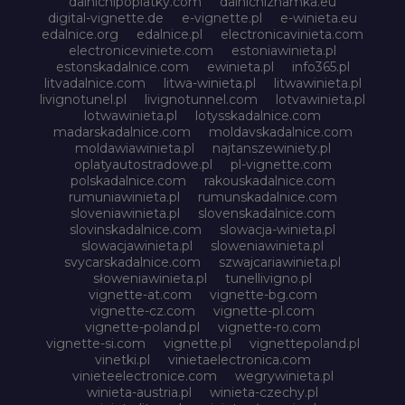
dalnicnipoplatky.com
dalnicniznamka.eu
digital-vignette.de
e-vignette.pl
e-winieta.eu
edalnice.org
edalnice.pl
electronicavinieta.com
electroniceviniete.com
estoniawinieta.pl
estonskadalnice.com
ewinieta.pl
info365.pl
litvadalnice.com
litwa-winieta.pl
litwawinieta.pl
livignotunel.pl
livignotunnel.com
lotvawinieta.pl
lotwawinieta.pl
lotysskadalnice.com
madarskadalnice.com
moldavskadalnice.com
moldawiawinieta.pl
najtanszewiniety.pl
oplatyautostradowe.pl
pl-vignette.com
polskadalnice.com
rakouskadalnice.com
rumuniawinieta.pl
rumunskadalnice.com
sloveniawinieta.pl
slovenskadalnice.com
slovinskadalnice.com
slowacja-winieta.pl
slowacjawinieta.pl
sloweniawinieta.pl
svycarskadalnice.com
szwajcariawinieta.pl
słoweniawinieta.pl
tunellivigno.pl
vignette-at.com
vignette-bg.com
vignette-cz.com
vignette-pl.com
vignette-poland.pl
vignette-ro.com
vignette-si.com
vignette.pl
vignettepoland.pl
vinetki.pl
vinietaelectronica.com
vinieteelectronice.com
wegrywinieta.pl
winieta-austria.pl
winieta-czechy.pl