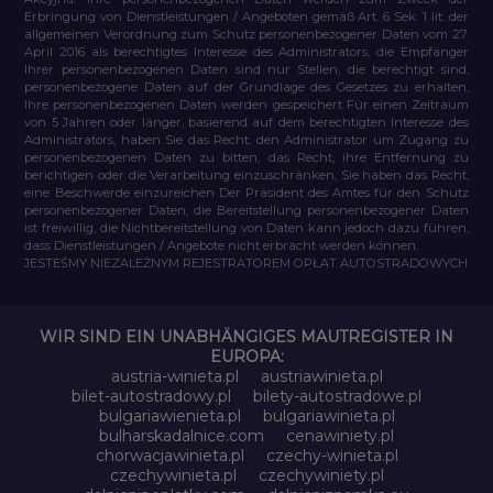
Erbringung von Dienstleistungen / Angeboten gemäß Art. 6 Sek. 1 lit. der
allgemeinen Verordnung zum Schutz personenbezogener Daten vom 27.
April 2016 als berechtigtes Interesse des Administrators, die Empfänger
Ihrer personenbezogenen Daten sind nur Stellen, die berechtigt sind,
personenbezogene Daten auf der Grundlage des Gesetzes zu erhalten,
Ihre personenbezogenen Daten werden gespeichert Für einen Zeitraum
von 5 Jahren oder länger, basierend auf dem berechtigten Interesse des
Administrators, haben Sie das Recht, den Administrator um Zugang zu
personenbezogenen Daten zu bitten, das Recht, ihre Entfernung zu
berichtigen oder die Verarbeitung einzuschränken, Sie haben das Recht,
eine Beschwerde einzureichen Der Präsident des Amtes für den Schutz
personenbezogener Daten, die Bereitstellung personenbezogener Daten
ist freiwillig, die Nichtbereitstellung von Daten kann jedoch dazu führen,
dass Dienstleistungen / Angebote nicht erbracht werden können.
JESTEŚMY NIEZALEŻNYM REJESTRATOREM OPŁAT AUTOSTRADOWYCH
WIR SIND EIN UNABHÄNGIGES MAUTREGISTER IN
EUROPA:
austria-winieta.pl
austriawinieta.pl
bilet-autostradowy.pl
bilety-autostradowe.pl
bulgariawienieta.pl
bulgariawinieta.pl
bulharskadalnice.com
cenawiniety.pl
chorwacjawinieta.pl
czechy-winieta.pl
czechywinieta.pl
czechywiniety.pl