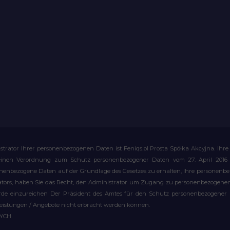
strator Ihrer personenbezogenen Daten ist Feniqs.pl Prosta Spółka Akcyjna. 
meinen Verordnung zum Schutz personenbezogener Daten vom 27. April 2016 al
rsonenbezogene Daten auf der Grundlage des Gesetzes zu erhalten, Ihre personen
rators, haben Sie das Recht, den Administrator um Zugang zu personenbezogenen 
e einzureichen Der Präsident des Amtes für den Schutz personenbezogener Date
leistungen / Angebote nicht erbracht werden können.
WYCH