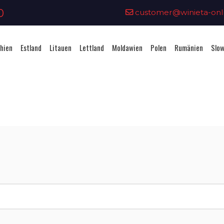
0
customer@winieta-onli
hien
Estland
Litauen
Lettland
Moldawien
Polen
Rumänien
Slow
Vignettenkauf - Slowenien