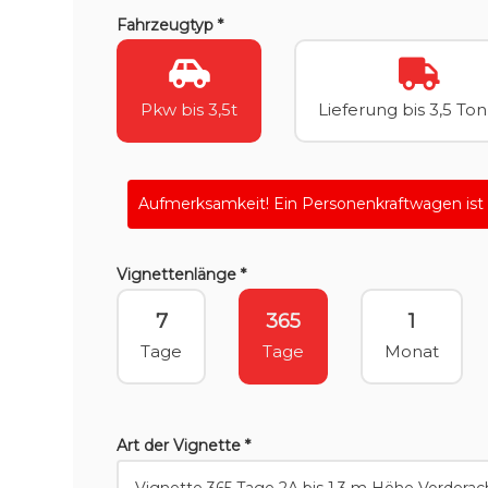
Fahrzeugtyp *
Pkw bis 3,5t
Lieferung bis 3,5 To
Aufmerksamkeit! Ein Personenkraftwagen ist
Vignettenlänge *
7
365
1
Tage
Tage
Monat
Art der Vignette *