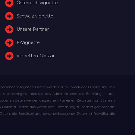
Österreich vignette
Schweiz vignette
Unsere Partner
E-Vignette
Vignetten-Glossar
Ihre personenbezogenen Daten werden zum Zweck der Erbringung von
s berechtigtes Interesse des Administrators, die Empfänger Ihrer
bezogenen Daten werden gespeichert Für einen Zeitraum von 5 Jahren
Daten zu bitten, das Recht, ihre Entfernung zu berichtigen oder die
n, die Bereitstellung personenbezogener Daten ist freiwillig, die