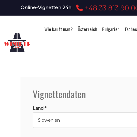
+48 33 813 90 0
Online-Vignetten 24h
Wie kauft man?
Österreich
Bulgarien
Tschec
Vignettendaten
Land *