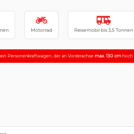
nnen
Motorrad
Reisemobil bis 3,5 Tonnen
 ein Personenkraftwagen, der an Vorderachse
max. 130 cm
hoch i