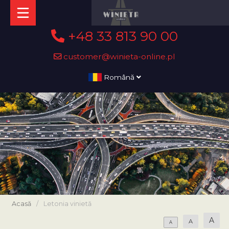
+48 33 813 90 00
customer@winieta-online.pl
Română
Acasă
/
Letonia vinietă
A
A
A