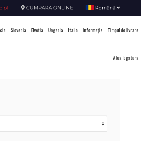
e.pl
CUMPARA ONLINE
Română
cia
Slovenia
Elveţia
Ungaria
Italia
Informație
Timpul de livrare
ria
A lua legatura