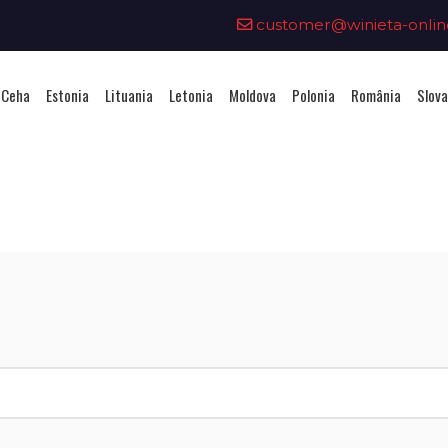
customer@winieta-onlin
 Ceha
Estonia
Lituania
Letonia
Moldova
Polonia
România
Slova
iziționarea unei vignete - Bulga