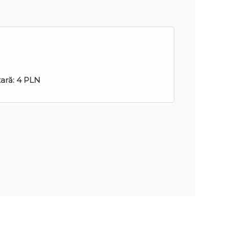
tară:
4 PLN