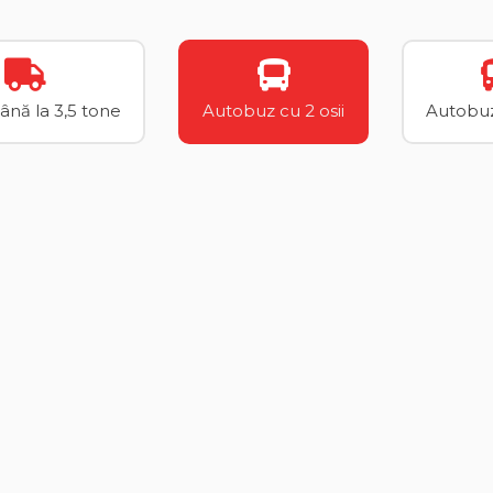
până la 3,5 tone
Autobuz cu 2 osii
Autobuz 