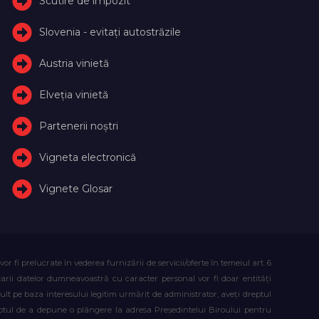
Scutire de impozit
Slovenia - evitați autostrăzile
Austria vinietă
Elveţia vinietă
Partenerii noștri
Vigneta electronică
Vignete Glosar
fi prelucrate în vederea furnizării de servicii/oferte în temeiul art. 6
atarii datelor dumneavoastră cu caracter personal vor fi doar entități
lt pe baza interesului legitim urmărit de administrator, aveți dreptul
reptul de a depune o plângere la adresa Președintelui Biroului pentru