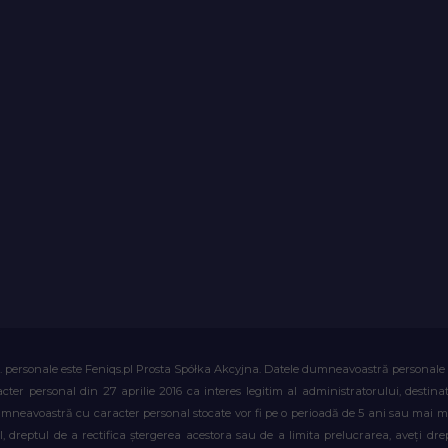
. personale este Feniqs.pl Prosta Spółka Akcyjna. Datele dumneavoastră personale vor 
acter personal din 27 aprilie 2016 ca interes legitim al administratorului, destin
dumneavoastră cu caracter personal stocate vor fi pe o perioadă de 5 ani sau mai mu
al, dreptul de a rectifica ștergerea acestora sau de a limita prelucrarea, aveți d