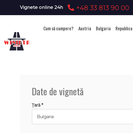
+48 33 813 90 00
Vignete online 24h
Cum să cumpere?
Austria
Bulgaria
Republica
Ach
Date de vignetă
Țară *