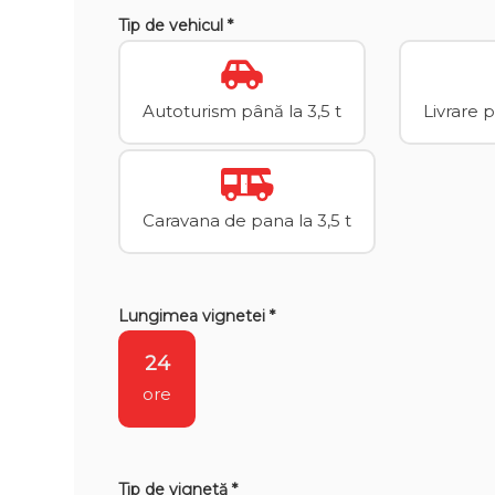
Tip de vehicul *
Autoturism până la 3,5 t
Livrare 
Caravana de pana la 3,5 t
Lungimea vignetei *
24
ore
Tip de vignetă *