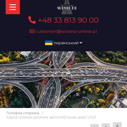
+48 33 813 90 00
customer@winieta-online.pl
Український
Головна сторінка
/
Карта платних ділянок автомобільних доріг 2021
A
A