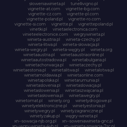
słoweniawinieta.pl
tunellivigno.pl
vignette-at.com
vignette-bg.com
vignette-cz.com
vignette-pl.com
vignette-poland.pl
vignette-ro.com
vignette-si.com
vignette.pl
vignettepoland.pl
vinetki.pl
vinietaelectronica.com
vinieteelectronice.com
wegrywinieta.pl
winieta-austria.pl
winieta-czechy.pl
winieta-litwa.pl
winieta-słowacja.pl
winieta-wegry.pl
winieta-węgry.pl
winieta.org
winietaaustria.pl
winietaaustriaonline.pl
winietaautostradowa.pl
winietabulgaria.pl
winietachorwacja.pl
winietaczechy.pl
winietaestonia.pl
winietalitwa.pl
winietalotwa.pl
winietamoldawia.pl
winietaonline.com
winietapolska.pl
winietarumunia.pl
winietaslovenia.pl
winietaslowacja.pl
winietaslowenia.pl
winietaszwajcaria.pl
winietasłowenia.pl
winietawegry.pl
winietomat.pl
winiety.org
winietydrogowe.pl
winietyelektroniczne.pl
winietyestonia.pl
winietywegry.pl
winietyzagraniczne.pl
winietyzakup.pl
węgry-winieta.pl
xn--sowacja-njb.org.pl
xn--soweniawinieta-gnc.pl
xn--wgry-winieta-4vb.pl
xn--winieta-sowacja-7sc.pl