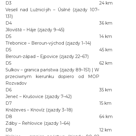
D3
24 km
Veselí nad Lužnicí-jih – Úsilné (zjazdy 107–
131)
D4
36 km
Jíloviště – Háje (zjazdy 9–45)
D5
14 km
Třebonice – Beroun-východ (zjazdy 1–14)
D5
45 km
Beroun-západ – Ejpovice (zjazdy 22–67)
D5
62 km
Sulkov – granica państwa (zjazdy 89–151) | W
przeciwnym kierunku dopiero od MOP
Rozvadov
D6
35 km
Jeneč – Krušovice (zjazdy 7–42)
D7
15 km
Kněževes – Knovíz (zjazdy 3–18)
D8
64 km
Zdiby – Řehlovice (zjazdy 1–64)
D8
12 km