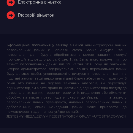
Електронна віньєтка
Глосарій віньєток
Інформаційне положення у зв’язку з GDPR
адміністратором ваших
персональних даних є Feniqs.pl Prosta Spółka Akcyjna. Ваші
персональні дані будуть оброблятися з метою надання послуг/
пропозицій відповідно до ст. 6 сек. 1 літ. Загального положення про
захист персональних даних від 27 квітня 2016 року як законний
інтерес адміністратора, одержувачами ваших персональних даних
будуть лише особи, уповноважені отримувати персональні дані на
підставі закону, ваші персональні дані будуть зберігатися протягом 5
років або більше на підставі законних інтересів, які переслідує
адміністратор, ви маєте право вимагати від адміністратора доступу до
персональних даних, право виправити їх видалення або обмежити
обробку, ви маєте право подати скаргу до Управління із захисту
персональних даних президента, надання персональних даних є
добровільним, однак ненадання даних може призвести до
неможливості надання послуг/пропозицій.
JESTEŚMY NIEZALEŻNYM REJESTRATOREM OPŁAT AUTOSTRADOWYCH