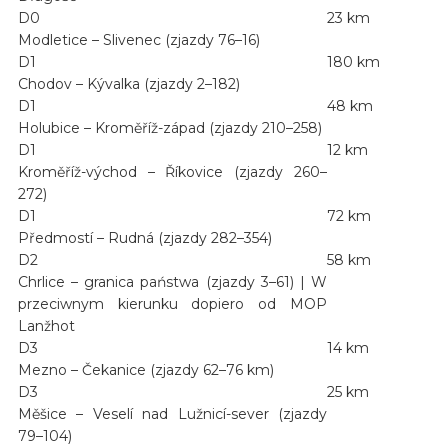
D0
23 km
Modletice – Slivenec (zjazdy 76–16)
D1
180 km
Chodov – Kývalka (zjazdy 2–182)
D1
48 km
Holubice – Kroměříž-západ (zjazdy 210–258)
D1
12 km
Kroměříž-východ – Říkovice (zjazdy 260–
272)
D1
72 km
Předmostí – Rudná (zjazdy 282–354)
D2
58 km
Chrlice – granica państwa (zjazdy 3–61) | W
przeciwnym kierunku dopiero od MOP
Lanžhot
D3
14 km
Mezno – Čekanice (zjazdy 62–76 km)
D3
25 km
Měšice – Veselí nad Lužnicí-sever (zjazdy
79–104)