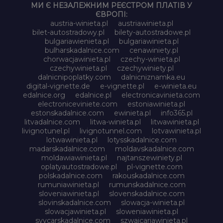
МИ Є НЕЗАЛЕЖНИМ РЕЄСТРОМ ПЛАТІВ У
ЄВРОПІ:
austria-winieta.pl
austriawinieta.pl
bilet-autostradowy.pl
bilety-autostradowe.pl
bulgariawienieta.pl
bulgariawinieta.pl
bulharskadalnice.com
cenawiniety.pl
chorwacjawinieta.pl
czechy-winieta.pl
czechywinieta.pl
czechywiniety.pl
dalnicnipoplatky.com
dalnicniznamka.eu
digital-vignette.de
e-vignette.pl
e-winieta.eu
edalnice.org
edalnice.pl
electronicavinieta.com
electroniceviniete.com
estoniawinieta.pl
estonskadalnice.com
ewinieta.pl
info365.pl
litvadalnice.com
litwa-winieta.pl
litwawinieta.pl
livignotunel.pl
livignotunnel.com
lotvawinieta.pl
lotwawinieta.pl
lotysskadalnice.com
madarskadalnice.com
moldavskadalnice.com
moldawiawinieta.pl
najtanszewiniety.pl
oplatyautostradowe.pl
pl-vignette.com
polskadalnice.com
rakouskadalnice.com
rumuniawinieta.pl
rumunskadalnice.com
sloveniawinieta.pl
slovenskadalnice.com
slovinskadalnice.com
slowacja-winieta.pl
slowacjawinieta.pl
sloweniawinieta.pl
svycarskadalnice.com
szwajcariawinieta.pl