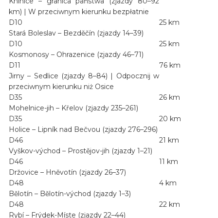
Knínice – granica państwa (zjazdy 80–92
km) | W przeciwnym kierunku bezpłatnie
D10
25 km
Stará Boleslav – Bezděčín (zjazdy 14–39)
D10
25 km
Kosmonosy – Ohrazenice (zjazdy 46–71)
D11
76 km
Jirny – Sedlice (zjazdy 8–84) | Odpocznij w
przeciwnym kierunku niż Osice
D35
26 km
Mohelnice-jih – Křelov (zjazdy 235–261)
D35
20 km
Holice – Lipník nad Bečvou (zjazdy 276–296)
D46
21 km
Vyškov-východ – Prostějov-jih (zjazdy 1–21)
D46
11 km
Držovice – Hněvotín (zjazdy 26–37)
D48
4 km
Bělotín – Bělotín-východ (zjazdy 1–3)
D48
22 km
Rybí – Frýdek-Míste (zjazdy 22–44)