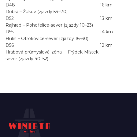
D48
16 km
Dobrá – Žukov (zjazdy 54–70)
D52
13 km
Rajhrad – Pohořelice-sever (zjazdy 10–23)
D55
14 km
Hulín – Otrokovice-sever (zjazdy 16–30)
D56
12 km
Hrabová-průmyslová zóna – Frýdek-Místek-
sever (zjazdy 40–52)