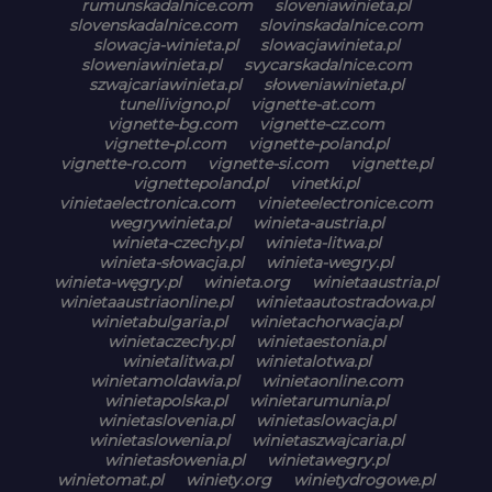
rumunskadalnice.com
sloveniawinieta.pl
slovenskadalnice.com
slovinskadalnice.com
slowacja-winieta.pl
slowacjawinieta.pl
sloweniawinieta.pl
svycarskadalnice.com
szwajcariawinieta.pl
słoweniawinieta.pl
tunellivigno.pl
vignette-at.com
vignette-bg.com
vignette-cz.com
vignette-pl.com
vignette-poland.pl
vignette-ro.com
vignette-si.com
vignette.pl
vignettepoland.pl
vinetki.pl
vinietaelectronica.com
vinieteelectronice.com
wegrywinieta.pl
winieta-austria.pl
winieta-czechy.pl
winieta-litwa.pl
winieta-słowacja.pl
winieta-wegry.pl
winieta-węgry.pl
winieta.org
winietaaustria.pl
winietaaustriaonline.pl
winietaautostradowa.pl
winietabulgaria.pl
winietachorwacja.pl
winietaczechy.pl
winietaestonia.pl
winietalitwa.pl
winietalotwa.pl
winietamoldawia.pl
winietaonline.com
winietapolska.pl
winietarumunia.pl
winietaslovenia.pl
winietaslowacja.pl
winietaslowenia.pl
winietaszwajcaria.pl
winietasłowenia.pl
winietawegry.pl
winietomat.pl
winiety.org
winietydrogowe.pl