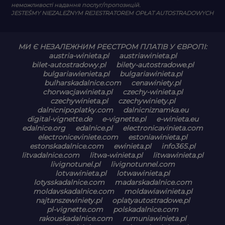
неможливості надання послуг/пропозицій.
JESTEŚMY NIEZALEŻNYM REJESTRATOREM OPŁAT AUTOSTRADOWYCH
МИ Є НЕЗАЛЕЖНИМ РЕЄСТРОМ ПЛАТІВ У ЄВРОПІ:
austria-winieta.pl
austriawinieta.pl
bilet-autostradowy.pl
bilety-autostradowe.pl
bulgariawienieta.pl
bulgariawinieta.pl
bulharskadalnice.com
cenawiniety.pl
chorwacjawinieta.pl
czechy-winieta.pl
czechywinieta.pl
czechywiniety.pl
dalnicnipoplatky.com
dalnicniznamka.eu
digital-vignette.de
e-vignette.pl
e-winieta.eu
edalnice.org
edalnice.pl
electronicavinieta.com
electroniceviniete.com
estoniawinieta.pl
estonskadalnice.com
ewinieta.pl
info365.pl
litvadalnice.com
litwa-winieta.pl
litwawinieta.pl
livignotunel.pl
livignotunnel.com
lotvawinieta.pl
lotwawinieta.pl
lotysskadalnice.com
madarskadalnice.com
moldavskadalnice.com
moldawiawinieta.pl
najtanszewiniety.pl
oplatyautostradowe.pl
pl-vignette.com
polskadalnice.com
rakouskadalnice.com
rumuniawinieta.pl