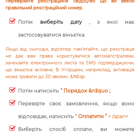
перевіряйте реєстраційне свідоцтво що ви ввели
правильний реєстраційний номер.
Потім
виберіть дату
, з якої має
застосовуватися віньєтка.
Якщо від сьогодні, відтепер пам'ятайте, що реєстрація
не дає вам права користуватися автомагістралями,
зачекайте електронного листа та SMS підтверджуючи,
що віньєтка активна. В Угорщині, наприклад, активація
може тривати до 30 хвилин. &Nbsp;
Потім натисніть
“ Порядок &rdquo ;.
Перевірте своє замовлення, якщо воно
відповідає, натисніть “
Оплатити ”
< /span>
Виберіть спосіб оплати, ви можете