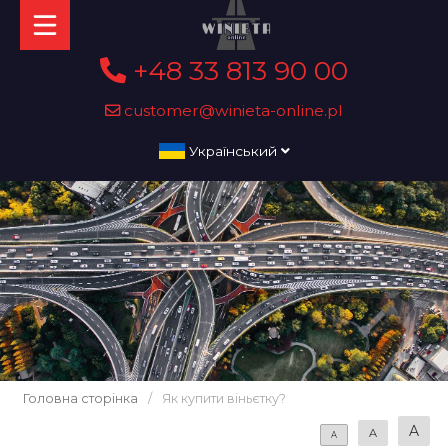
+48 33 813 90 00
customer@winieta-online.pl
Український
Головна сторінка
/
Як купити віньєтку?
A
A
A