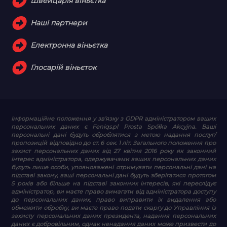
Швейцарія віньєтка
Наші партнери
Електронна віньєтка
Глосарій віньєток
Інформаційне положення у зв’язку з GDPR
адміністратором ваших
персональних даних є Feniqs.pl Prosta Spółka Akcyjna. Ваші
персональні дані будуть оброблятися з метою надання послуг/
пропозицій відповідно до ст. 6 сек. 1 літ. Загального положення про
захист персональних даних від 27 квітня 2016 року як законний
інтерес адміністратора, одержувачами ваших персональних даних
будуть лише особи, уповноважені отримувати персональні дані на
підставі закону, ваші персональні дані будуть зберігатися протягом
5 років або більше на підставі законних інтересів, які переслідує
адміністратор, ви маєте право вимагати від адміністратора доступу
до персональних даних, право виправити їх видалення або
обмежити обробку, ви маєте право подати скаргу до Управління із
захисту персональних даних президента, надання персональних
даних є добровільним, однак ненадання даних може призвести до