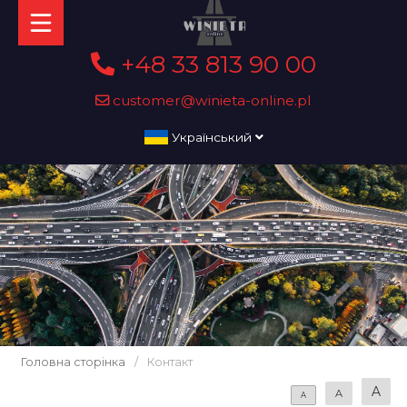
+48 33 813 90 00
customer@winieta-online.pl
Український
Головна сторінка
/
Контакт
A
A
A