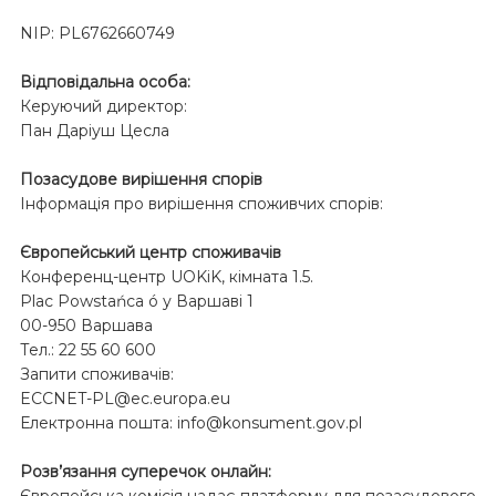
NIP: PL6762660749
Відповідальна особа:
Керуючий директор:
Пан Даріуш Цесла
Позасудове вирішення спорів
Інформація про вирішення споживчих спорів:
Європейський центр споживачів
Конференц-центр UOKiK, кімната 1.5.
Plac Powstańca ó у Варшаві 1
00-950 Варшава
Тел.: 22 55 60 600
Запити споживачів:
ECCNET-PL@ec.europa.eu
Електронна пошта: info@konsument.gov.pl
Розв’язання суперечок онлайн:
Європейська комісія надає платформу для позасудового