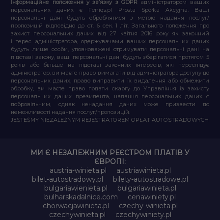
Інформаційне положення у зв’язку з GDPR
адміністратором ваших
персональних даних є Feniqs.pl Prosta Spółka Akcyjna. Ваші
персональні дані будуть оброблятися з метою надання послуг/
пропозицій відповідно до ст. 6 сек. 1 літ. Загального положення про
захист персональних даних від 27 квітня 2016 року як законний
інтерес адміністратора, одержувачами ваших персональних даних
будуть лише особи, уповноважені отримувати персональні дані на
підставі закону, ваші персональні дані будуть зберігатися протягом 5
років або більше на підставі законних інтересів, які переслідує
адміністратор, ви маєте право вимагати від адміністратора доступу до
персональних даних, право виправити їх видалення або обмежити
обробку, ви маєте право подати скаргу до Управління із захисту
персональних даних президента, надання персональних даних є
добровільним, однак ненадання даних може призвести до
неможливості надання послуг/пропозицій.
JESTEŚMY NIEZALEŻNYM REJESTRATOREM OPŁAT AUTOSTRADOWYCH
МИ Є НЕЗАЛЕЖНИМ РЕЄСТРОМ ПЛАТІВ У
ЄВРОПІ:
austria-winieta.pl
austriawinieta.pl
bilet-autostradowy.pl
bilety-autostradowe.pl
bulgariawienieta.pl
bulgariawinieta.pl
bulharskadalnice.com
cenawiniety.pl
chorwacjawinieta.pl
czechy-winieta.pl
czechywinieta.pl
czechywiniety.pl