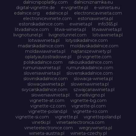
dalnicnipoplatky.com
dalnicniznamka.eu
digital-vignette.de
e-vignette.pl
e-winieta.eu
edalnice.org
edalnice.pl
electronicavinieta.com
electroniceviniete.com
estoniawinieta.pl
estonskadalnice.com
ewinieta.pl
info365.pl
litvadalnice.com
litwa-winieta.pl
litwawinieta.pl
livignotunel.pl
livignotunnel.com
lotvawinieta.pl
lotwawinieta.pl
lotysskadalnice.com
madarskadalnice.com
moldavskadalnice.com
moldawiawinieta.pl
najtanszewiniety.pl
oplatyautostradowe.pl
pl-vignette.com
polskadalnice.com
rakouskadalnice.com
rumuniawinieta.pl
rumunskadalnice.com
sloveniawinieta.pl
slovenskadalnice.com
slovinskadalnice.com
slowacja-winieta.pl
slowacjawinieta.pl
sloweniawinieta.pl
svycarskadalnice.com
szwajcariawinieta.pl
słoweniawinieta.pl
tunellivigno.pl
vignette-at.com
vignette-bg.com
vignette-cz.com
vignette-pl.com
vignette-poland.pl
vignette-ro.com
vignette-si.com
vignette.pl
vignettepoland.pl
vinetki.pl
vinietaelectronica.com
vinieteelectronice.com
wegrywinieta.pl
winieta-austria.pl
winieta-czechy.pl