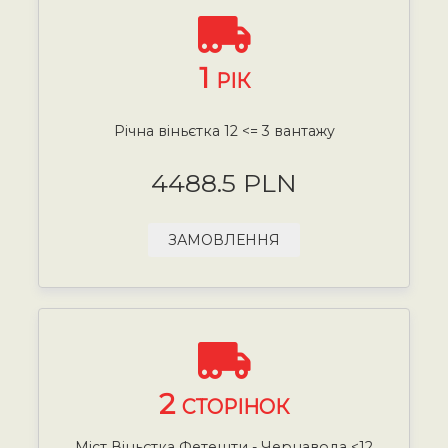
1
РІК
Річна віньєтка 12 <= 3 вантажу
4488.5 PLN
ЗАМОВЛЕННЯ
2
СТОРІНОК
Міст Віньєтка Фетешти - Чернавода <12