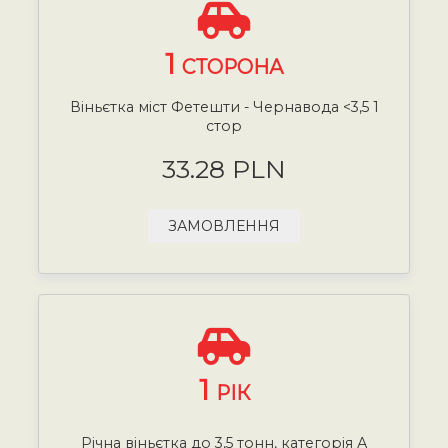
1
СТОРОНА
Віньєтка міст Фетешти - Чернавода <3,5 1
стор
33.28 PLN
ЗАМОВЛЕННЯ
1
РІК
Річна віньєтка до 3,5 тонн, категорія А