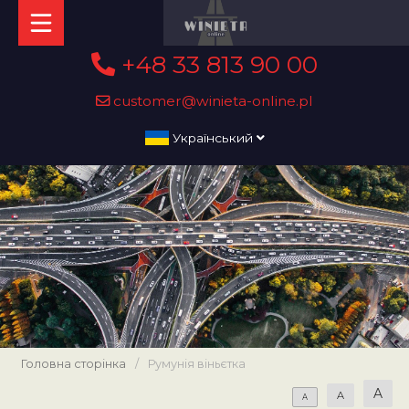
+48 33 813 90 00
customer@winieta-online.pl
Український
Головна сторінка
/
Румунія віньєтка
A
A
A